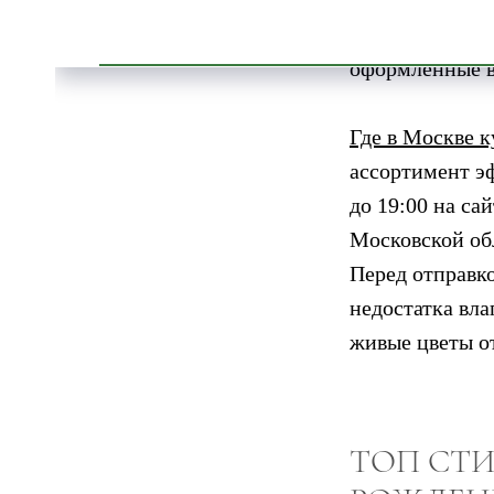
именинника. Ч
выбирают ярки
оформленные в
Где в Москве 
ассортимент э
до 19:00 на са
Московской об
Перед отправко
недостатка вл
живые цветы о
ТОП СТИ