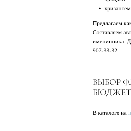
хризантем
Предлагаем ка
Составляем авт
именинника. Дл
907-33-32
ВЫБОР Ф
БЮДЖЕ
В каталоге на
i