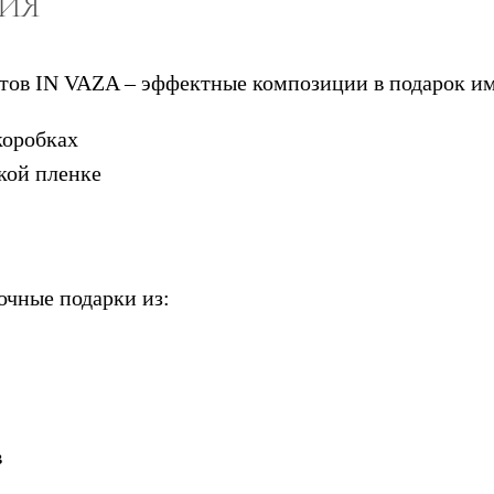
НИЯ
етов IN VAZA – эффектные композиции в подарок и
коробках
кой пленке
очные подарки из:
в