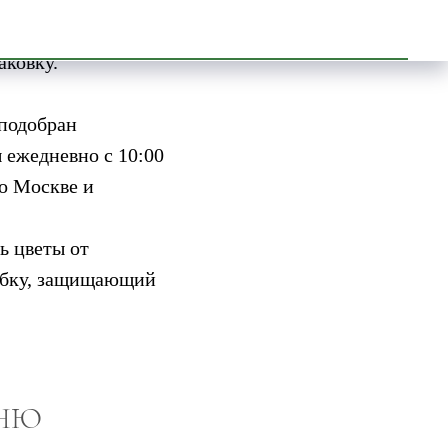
учателя или
т букеты,
аковку.
 подобран
 ежедневно с 10:00
по Москве и
ь цветы от
робку, защищающий
ДНЮ