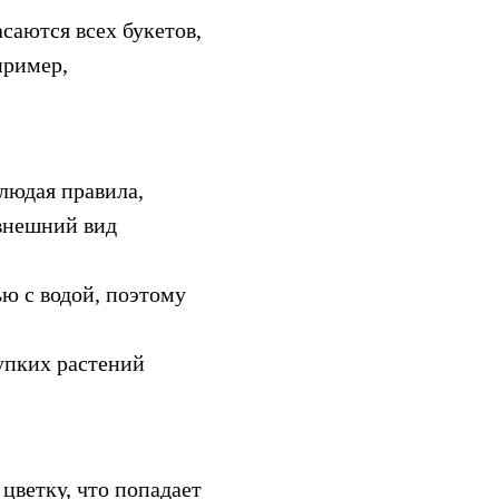
саются всех букетов,
пример,
людая правила,
внешний вид
ю с водой, поэтому
упких растений
ветку, что попадает