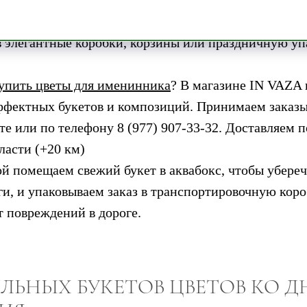
асто покупают монобукеты из любимых цветов пол
е сборные композиции из сезонных сортов. Вручаю
 элегантные коробки, корзины или праздничную уп
купить цветы для именинника
? В магазине IN VAZA
ффектных букетов и композиций. Принимаем заказы
йте или по телефону 8 (977) 907-33-32. Доставляем 
ласти (+20 км)
й помещаем свежий букет в аквабокс, чтобы убереч
аги, и упаковываем заказ в транспортировочную ко
т повреждений в дороге.
ЛЬНЫХ БУКЕТОВ ЦВЕТОВ КО 