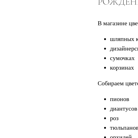
РОЖДЕ
В магазине цв
шляпных 
дизайнерс
сумочках
корзинах
Собираем цвет
пионов
диантусов
роз
тюльпано
орхидей