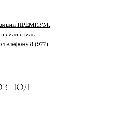
озиции
П
РЕМИУМ.
раз или стиль
 телефону 8 (977)
ОВ ПОД