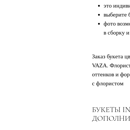
это индив
выберите 
фото возм
в сборку и
Заказ букета ц
VAZA. Флорист
оттенков и фор
с флористом
БУКЕТЫ
I
ДОПОЛНИ