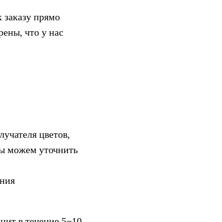
к заказу прямо
ены, что у нас
лучателя цветов,
 мы можем уточнить
ения
нит в течение 5−10