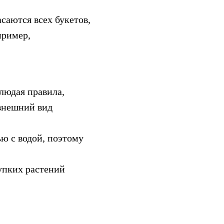
саются всех букетов,
пример,
людая правила,
внешний вид
ю с водой, поэтому
упких растений