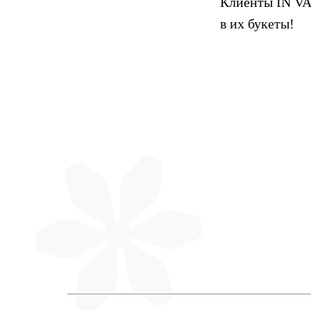
Клиенты IN VA
в их букеты!