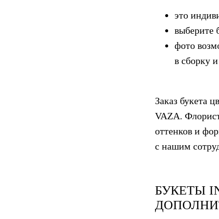
это индив
выберите 
фото возм
в сборку и
Заказ букета ц
VAZA. Флорист
оттенков и фор
с нашим сотру
БУКЕТЫ
I
ДОПОЛНИ