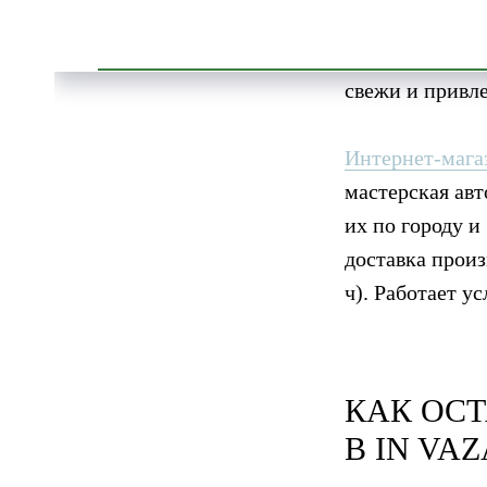
собранный на з
растения собра
свежи и привле
Интернет-мага
мастерская авт
их по городу и
доставка произ
ч). Работает у
КАК ОСТ
В
IN VAZ