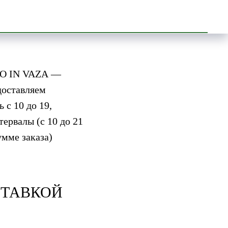
ругое впечатление:
игинально упакованы,
ЗАО IN VAZA —
доставляем
с 10 до 19,
ервалы (с 10 до 21
умме заказа)
СТАВКОЙ