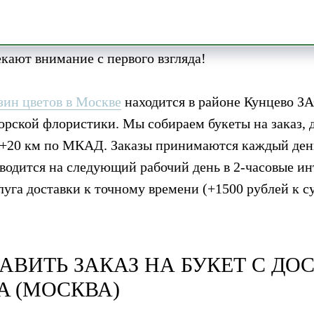
аказ профессионалом-флористом. Ведь это совсем д
ны по форме, сочетаются по сортам и оттенкам, ор
кают внимание с первого взгляда!
зин цветов в Москве
находится в районе Кунцево 
орской флористики. Мы собираем букеты на заказ, 
 +20 км по МКАД. Заказы принимаются каждый день 
водится на следующий рабочий день в 2-часовые инт
слуга доставки к точному времени (+1500 рублей к с
АВИТЬ ЗАКАЗ НА БУКЕТ С ДО
A
(МОСКВА)