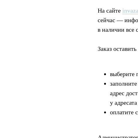
На сайте
invaza
сейчас — инфор
в наличии все 
Заказ оставить
выберите 
заполните
адрес дос
у адресата
оплатите 
Администратор