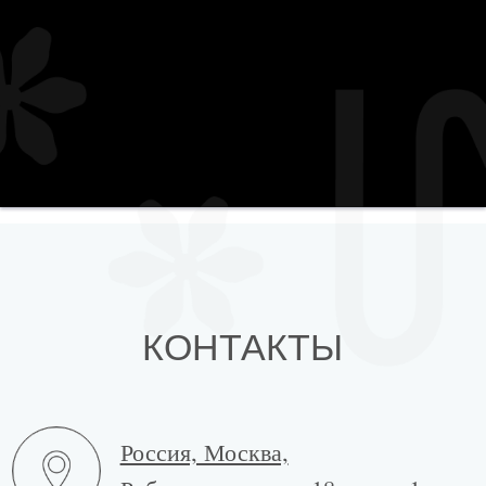
Россия, Москва,
Рублевское шоссе,18, корп. 1
+7 (977) 907 33 32
с 10.00 до 19.00
admin@invaza.ru
Реквизиты:
ИП Жомова Ольга Геннадьевна
ИНН 773172702298 / ОГРНИП
320774600100102
Юридический адрес:
121615, г. Москва,