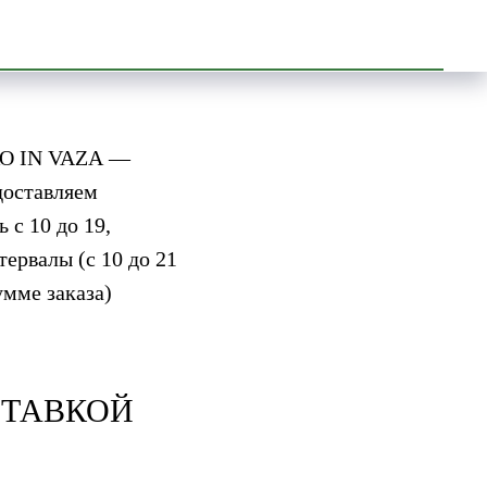
ругое впечатление:
игинально упакованы,
ЗАО IN VAZA —
доставляем
с 10 до 19,
ервалы (с 10 до 21
умме заказа)
СТАВКОЙ