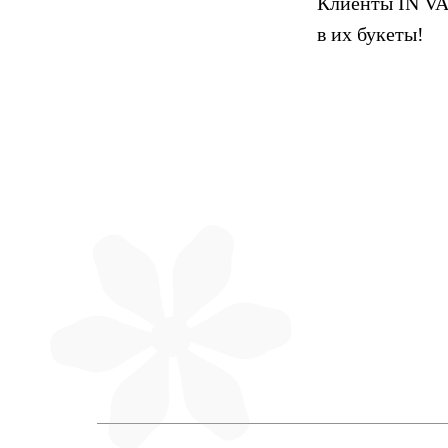
Клиенты IN VA
в их букеты!