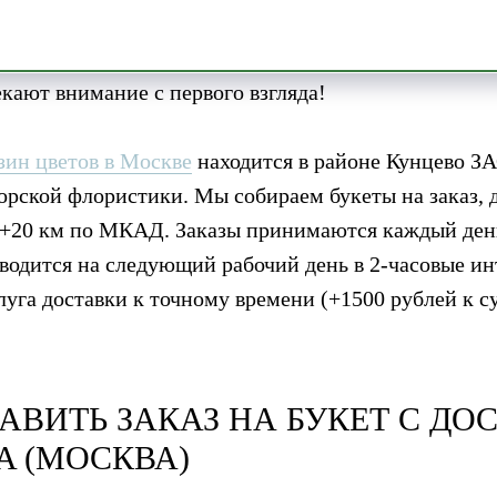
аказ профессионалом-флористом. Ведь это совсем д
ны по форме, сочетаются по сортам и оттенкам, ор
кают внимание с первого взгляда!
зин цветов в Москве
находится в районе Кунцево 
орской флористики. Мы собираем букеты на заказ, 
 +20 км по МКАД. Заказы принимаются каждый день 
водится на следующий рабочий день в 2-часовые инт
слуга доставки к точному времени (+1500 рублей к с
АВИТЬ ЗАКАЗ НА БУКЕТ С ДО
A
(МОСКВА)