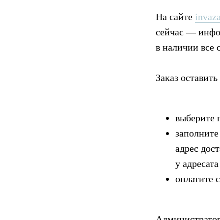
На сайте
invaza
сейчас — инфор
в наличии все 
Заказ оставить
выберите 
заполните
адрес дос
у адресата
оплатите 
Администратор