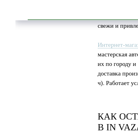
собранный на з
растения собра
свежи и привле
Интернет-мага
мастерская авт
их по городу и
доставка произ
ч). Работает у
КАК ОСТ
В
IN VAZ