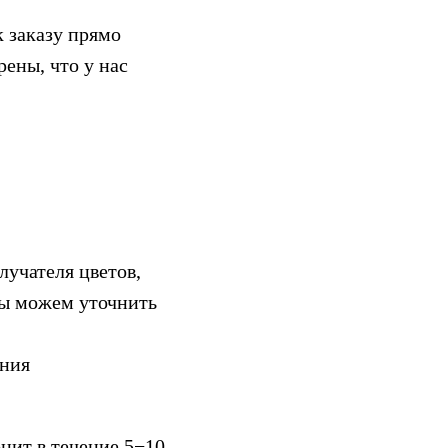
к заказу прямо
ены, что у нас
лучателя цветов,
 мы можем уточнить
ения
нит в течение 5−10