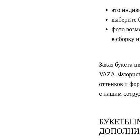
это индив
выберите 
фото возм
в сборку и
Заказ букета ц
VAZA. Флорист
оттенков и фор
с нашим сотру
БУКЕТЫ
I
ДОПОЛНИ