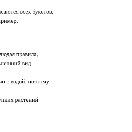
саются всех букетов,
пример,
людая правила,
внешний вид
ю с водой, поэтому
упких растений